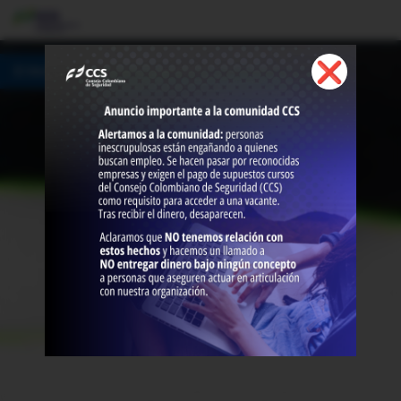
❌
☰ Menú